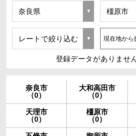
現在地から
登録データがありませ
奈良市
大和高田市
（0）
（0）
天理市
橿原市
（0）
（0）
五條市
御所市