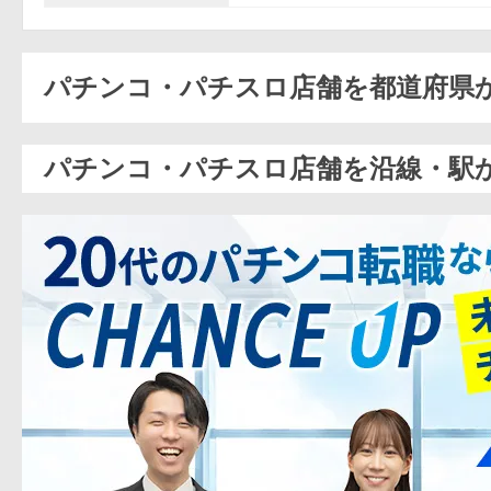
パチンコ・パチスロ店舗を都道府県
パチンコ・パチスロ店舗を沿線・駅