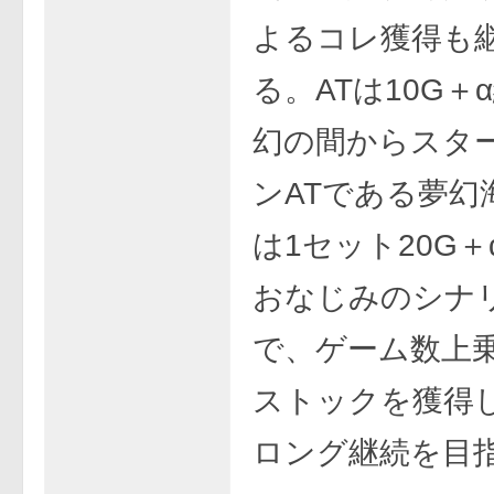
よるコレ獲得も
る。ATは10G＋
幻の間からスタ
ンATである夢幻
は1セット20G
おなじみのシナ
で、ゲーム数上
ストックを獲得
ロング継続を目