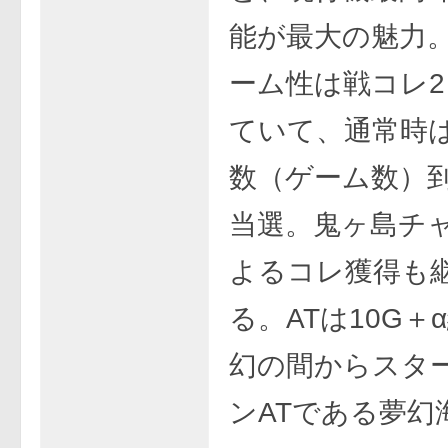
能が最大の魅力
ーム性は戦コレ
ていて、通常時
数（ゲーム数）到
当選。鬼ヶ島チ
よるコレ獲得も
る。ATは10G＋
幻の間からスタ
ンATである夢幻