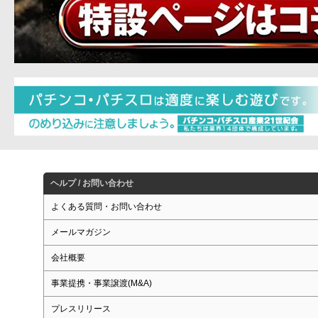
ヘルプ / お問い合わせ
よくある質問・お問い合わせ
メールマガジン
会社概要
事業提携・事業譲渡(M&A)
プレスリリース