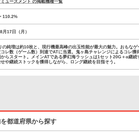
ミューズメント の掲載機種一覧
〜 110.2%
08月17日（月）
たりの純増は約10枚と、現行機最高峰の出玉性能が最大の魅力。おもなゲ
コレ数（ゲーム数）到達でATに当選。鬼ヶ島チャレンジによるコレ獲得
からスタート。メインATである夢幻海ラッシュは1セット20G＋α継
乗せや継続ストックを獲得しながら、ロング継続を目指そう。
舗を都道府県から探す