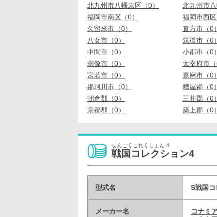
北九州市八幡東区（0）
北九州市八
福岡市南区（0）
福岡市西区
久留米市（0）
直方市（0
八女市（0）
筑後市（0
中間市（0）
小郡市（0
宗像市（0）
太宰府市（
宮若市（0）
嘉麻市（0
那珂川市（0）
糟屋郡（0
朝倉郡（0）
三井郡（0
京都郡（0）
築上郡（0
せんごくこれくしょん 4
戦国コレクション4
型式名
S戦国コ
メーカー名
コナミ