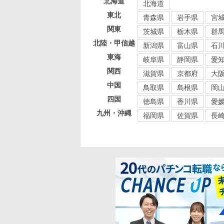
北海道
北海道
東北
青森県
岩手県
宮
関東
茨城県
栃木県
群
北陸・甲信越
新潟県
富山県
石
東海
岐阜県
静岡県
愛
関西
滋賀県
京都府
大
中国
鳥取県
島根県
岡
四国
徳島県
香川県
愛
九州・沖縄
福岡県
佐賀県
長