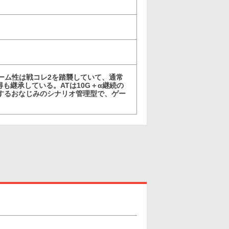
ーム性は戦コレ2を踏襲していて、通常
も継承している。ATは10G＋α継続の
続するおなじみのシナリオ管理型で、ゲー