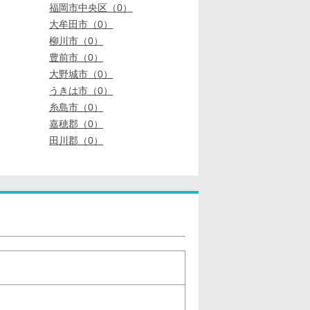
福岡市中央区（0）
大牟田市（0）
柳川市（0）
豊前市（0）
大野城市（0）
うきは市（0）
糸島市（0）
嘉穂郡（0）
田川郡（0）