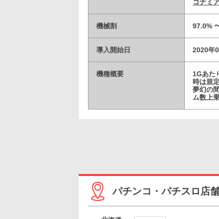
コナミア
機械割
97.0% 
導入開始日
2020年
機種概要
1Gあ
時は規定
夢幻の間
ム数上
パチンコ・パチスロ店