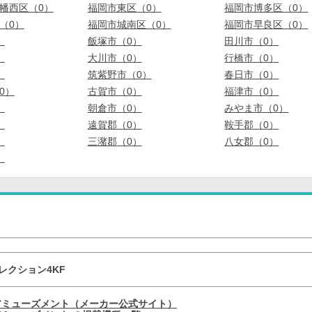
幡西区（0）
福岡市東区（0）
福岡市博多区（0）
（0）
福岡市城南区（0）
福岡市早良区（0）
）
飯塚市（0）
田川市（0）
）
大川市（0）
行橋市（0）
）
筑紫野市（0）
春日市（0）
0）
古賀市（0）
福津市（0）
）
朝倉市（0）
みやま市（0）
）
遠賀郡（0）
鞍手郡（0）
）
三潴郡（0）
八女郡（0）
）
レクション4KF
アミューズメント（メーカー公式サイト）