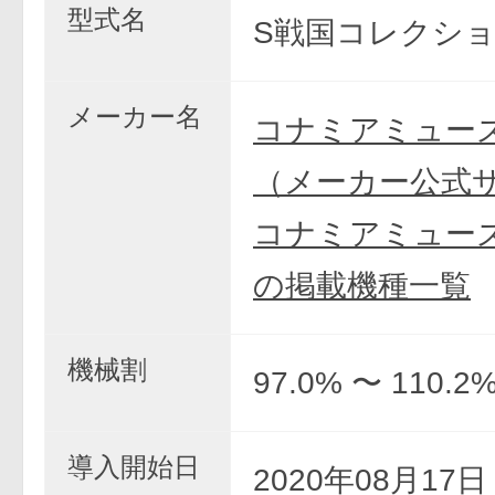
型式名
S戦国コレクショ
メーカー名
コナミアミュー
（メーカー公式
コナミアミュー
の掲載機種一覧
機械割
97.0% 〜 110.2
導入開始日
2020年08月17