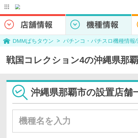
DMMぱちタウン
パチンコ・パチスロ機種情報
戦国コレクション4の沖縄県那
沖縄県那覇市の設置店舗