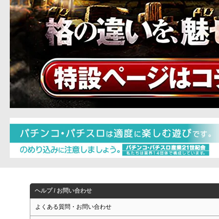
ヘルプ / お問い合わせ
よくある質問・お問い合わせ