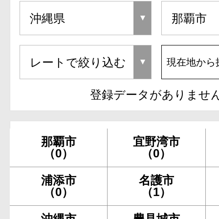
現在地から
登録データがありませ
那覇市
宜野湾市
（0）
（0）
浦添市
名護市
（0）
（1）
沖縄市
豊見城市