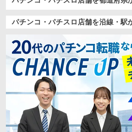
パチンコ・パチスロ店舗を都道府県
パチンコ・パチスロ店舗を沿線・駅