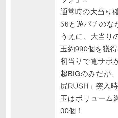
通常時の大当り確
56と遊パチのな
うえに、大当りの
玉約990個を獲
初当りで電サポ
超BIGのみだが
尻RUSH」突入
玉はボリューム満
00個！