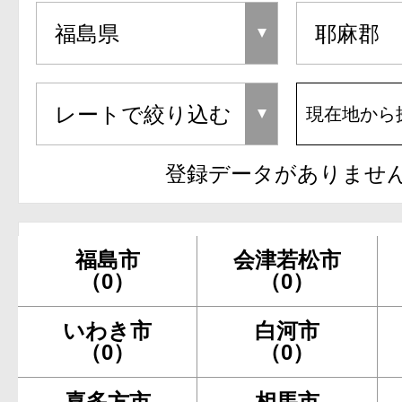
現在地から
登録データがありませ
福島市
会津若松市
（0）
（0）
いわき市
白河市
（0）
（0）
喜多方市
相馬市