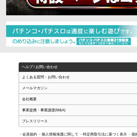
ヘルプ / お問い合わせ
よくある質問・お問い合わせ
メールマガジン
会社概要
事業提携・事業譲渡(M&A)
プレスリリース
・会員規約
・個人情報保護に関して
・特定商取引法に基づく表示
・規