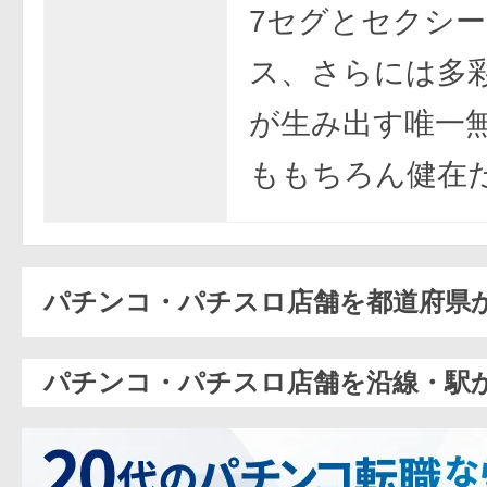
7セグとセクシ
ス、さらには多
が生み出す唯一
ももちろん健在
パチンコ・パチスロ店舗を都道府県
パチンコ・パチスロ店舗を沿線・駅