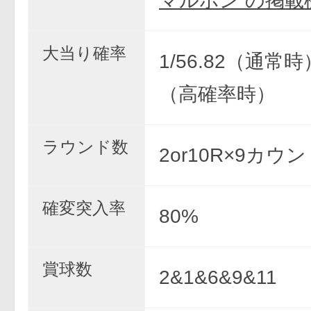
マルホン の掲載
大当り確率
1/56.82（通常時）
（高確率時）
ラウンド数
2or10R×9カウ
確変突入率
80%
賞球数
2&1&6&9&11