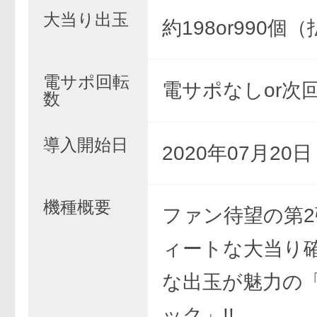
大当り出玉
約198or990個
電サポ回転
電サポなしor次
数
導入開始日
2020年07月20
機種概要
ファン待望の第
ィートな大当り確
な出玉が魅力の
ック」!!