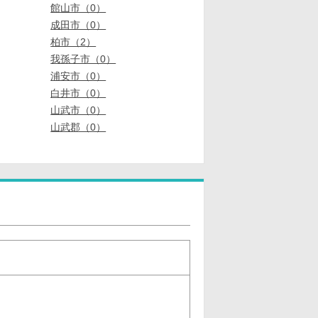
館山市（0）
成田市（0）
柏市（2）
我孫子市（0）
浦安市（0）
白井市（0）
山武市（0）
山武郡（0）