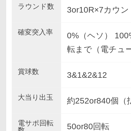
ラウンド数
3or10R×7カウ
確変突入率
0%（ヘソ） 100
転まで（電チュ
賞球数
3&1&2&12
大当り出玉
約252or840個
電サポ回転
50or80回転
数