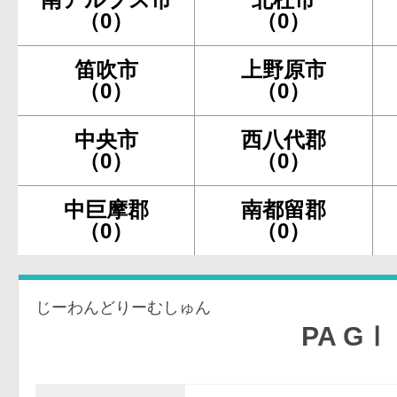
（0）
（0）
笛吹市
上野原市
（0）
（0）
中央市
西八代郡
（0）
（0）
中巨摩郡
南都留郡
（0）
（0）
じーわんどりーむしゅん
PA GⅠ DR