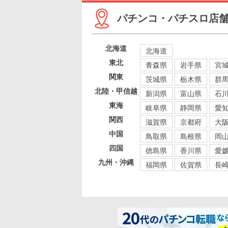
パチンコ・パチスロ店
北海道
北海道
東北
青森県
岩手県
宮
関東
茨城県
栃木県
群
北陸・甲信越
新潟県
富山県
石
東海
岐阜県
静岡県
愛
関西
滋賀県
京都府
大
中国
鳥取県
島根県
岡
四国
徳島県
香川県
愛
九州・沖縄
福岡県
佐賀県
長