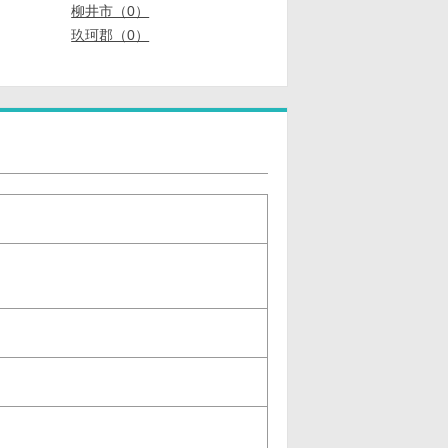
柳井市（0）
玖珂郡（0）