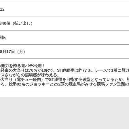
12
or840個（払い出し）
0回転
08月17日（月）
爆発力を誇る遊パチ出走!!
経由の大当りは70％が10Rで、ST継続率は約77％。レースで1着に輝け
ースさながらの臨場感が味わえる。
の大当り（電チュー経由）でST獲得を目指す突破型となっているため、
ろ。総勢82名のジョッキーと252頭の競走馬がみせる競馬ファン垂涎