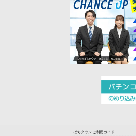
ぱちタウン ご利用ガイド