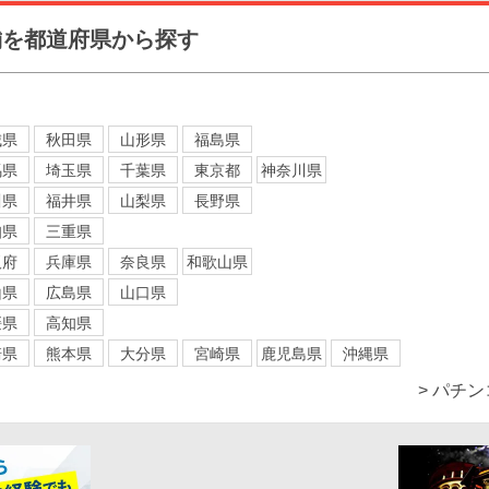
舗を都道府県から探す
城県
秋田県
山形県
福島県
馬県
埼玉県
千葉県
東京都
神奈川県
川県
福井県
山梨県
長野県
知県
三重県
阪府
兵庫県
奈良県
和歌山県
山県
広島県
山口県
媛県
高知県
崎県
熊本県
大分県
宮崎県
鹿児島県
沖縄県
> パチ