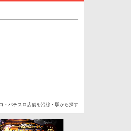
ンコ・パチスロ店舗を沿線・駅から探す