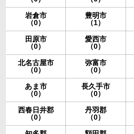
岩倉市
豊明市
（0）
（1）
田原市
愛西市
（0）
（0）
北名古屋市
弥富市
（0）
（0）
あま市
長久手市
（0）
（0）
西春日井郡
丹羽郡
（0）
（0）
知多郡
額田郡