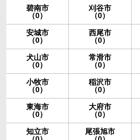
碧南市
刈谷市
（0）
（0）
安城市
西尾市
（0）
（0）
犬山市
常滑市
（0）
（0）
小牧市
稲沢市
（0）
（0）
東海市
大府市
（0）
（0）
知立市
尾張旭市
（0）
（0）