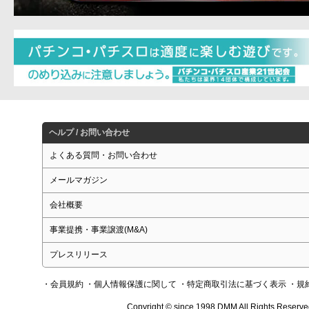
ヘルプ / お問い合わせ
よくある質問・お問い合わせ
メールマガジン
会社概要
事業提携・事業譲渡(M&A)
プレスリリース
・会員規約
・個人情報保護に関して
・特定商取引法に基づく表示
・規
Copyright © since 1998 DMM All Rights Reserve