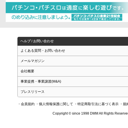
ヘルプ / お問い合わせ
よくある質問・お問い合わせ
メールマガジン
会社概要
事業提携・事業譲渡(M&A)
プレスリリース
・会員規約
・個人情報保護に関して
・特定商取引法に基づく表示
・規
Copyright © since 1998 DMM All Rights Reserve