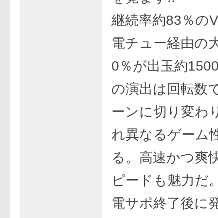
継続率約83％のV
電チュー経由の
0％が出玉約150
の演出は回転数
ーンに切り変わ
れ異なるゲーム
る。高速かつ爽
ピードも魅力だ
電サポ終了後に