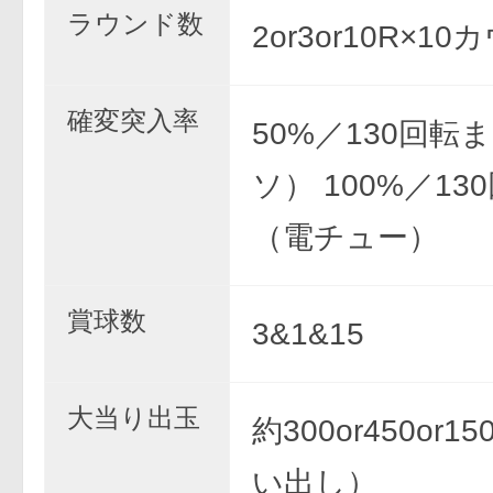
ラウンド数
2or3or10R×1
確変突入率
50%／130回転
ソ） 100%／13
（電チュー）
賞球数
3&1&15
大当り出玉
約300or450or1
い出し）