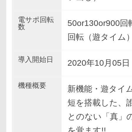
電サポ回転
50or130or900回
数
回転（遊タイム
導入開始日
2020年10月05
機種概要
新機能・遊タイ
短を搭載した、
とのない「真」
を覚ます!!