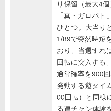
り保留（最大4個
「真・ガロパト
ひとつ。大当り
1/89で突然時短
おり、当選すれば
回転に突入する
通常確率を900
発動する遊タイム
00回転）と同様
る連チャン体験