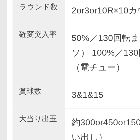
ラウンド数
2or3or10R×1
確変突入率
50%／130回転
ソ） 100%／13
（電チュー）
賞球数
3&1&15
大当り出玉
約300or450or1
い出し）