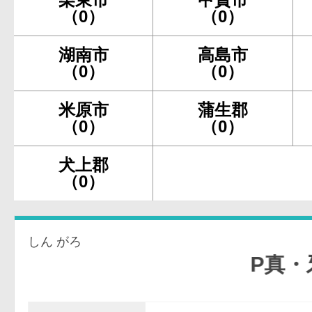
（0）
（0）
湖南市
高島市
（0）
（0）
米原市
蒲生郡
（0）
（0）
犬上郡
（0）
しん がろ
P真・牙狼