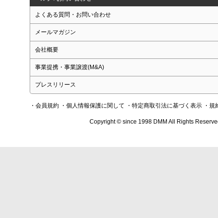
よくある質問・お問い合わせ
メールマガジン
会社概要
事業提携・事業譲渡(M&A)
プレスリリース
・会員規約
・個人情報保護に関して
・特定商取引法に基づく表示
・規
Copyright © since 1998 DMM All Rights Reserve