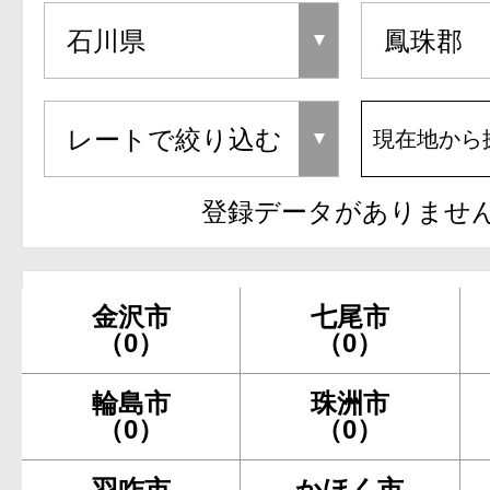
現在地から
登録データがありませ
金沢市
七尾市
（0）
（0）
輪島市
珠洲市
（0）
（0）
羽咋市
かほく市