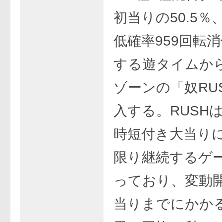
初当りの50.5
低確率959回転
する遊タイムか
ゾーンの「奴RU
入する。RUSHは
時短付き大当り
限り継続するゲ
っており、変動
当りまでにかか