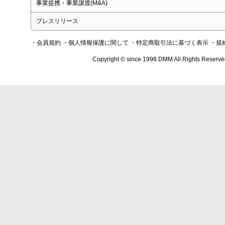
事業提携・事業譲渡(M&A)
プレスリリース
・会員規約
・個人情報保護に関して
・特定商取引法に基づく表示
・規
Copyright © since 1998 DMM All Rights Reserve