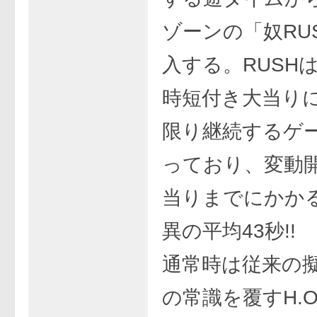
ゾーンの「奴RU
入する。RUSHは
時短付き大当り
限り継続するゲ
っており、変動
当りまでにかか
異の平均43秒!!
通常時は従来の
の常識を覆すH.O.