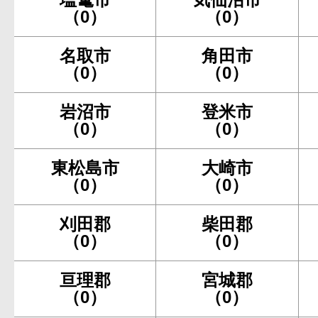
（0）
（0）
名取市
角田市
（0）
（0）
岩沼市
登米市
（0）
（0）
東松島市
大崎市
（0）
（0）
刈田郡
柴田郡
（0）
（0）
亘理郡
宮城郡
（0）
（0）