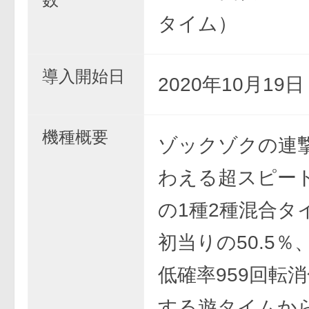
タイム）
導入開始日
2020年10月19
機種概要
ゾックゾクの連
わえる超スピー
の1種2種混合タ
初当りの50.5
低確率959回転
する遊タイムか