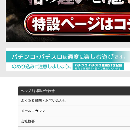
ヘルプ / お問い合わせ
よくある質問・お問い合わせ
メールマガジン
会社概要