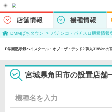
DMMぱちタウン
パチンコ・パチスロ機種情報
P学園黙示録ハイスクール・オブ・ザ・デッド2 弾丸319Ver.
宮城県角田市の設置店舗