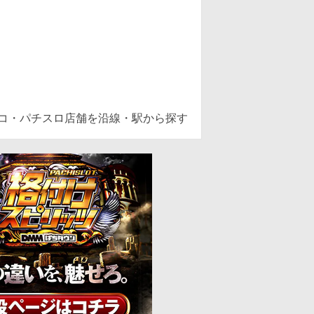
ンコ・パチスロ店舗を沿線・駅から探す