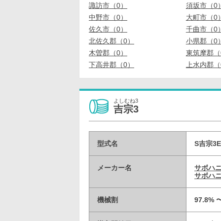
諏訪市（0）
須坂市（0
中野市（0）
大町市（0
佐久市（0）
千曲市（0
北佐久郡（0）
小県郡（0
木曽郡（0）
東筑摩郡（
下高井郡（0）
上水内郡（
よしむね3
吉宗3
型式名
S吉宗3E
メーカー名
サボハ
サボハニ
機械割
97.8% 