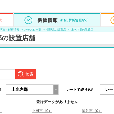
/演出・解析情報
パチスロ一覧
長野県の設置店
上水内郡の設置店
郡の設置店舗
検索
村
レートで絞り込む
登録データがありません
）
上田市（0）
岡谷市（0）