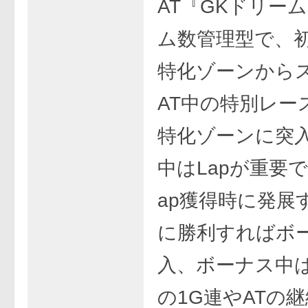
AT『GKドリー
ム数管理型で、
特化ゾーンから
AT中の特別レー
特化ゾーンに突入
中はLapが重要
ap獲得時に発展
に勝利すればボ
入、ボーナス中
の1G連やATの