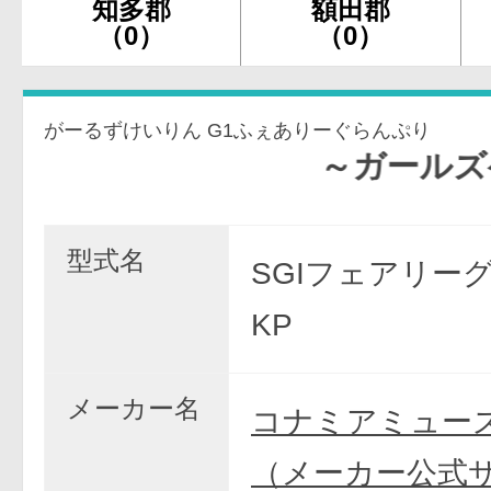
知多郡
額田郡
（0）
（0）
がーるずけいりん G1ふぇありーぐらんぷり
～ガールズケイリ
型式名
SGIフェアリー
KP
メーカー名
コナミアミュー
（メーカー公式