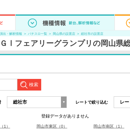
/演出・解析情報
パチスロ一覧
岡山県の設置店
総社市の設置店
ＧⅠフェアリーグランプリの岡山県
検索
村
レートで絞り込む
登録データがありません
（1）
岡山市東区（0）
岡山市南区（1）