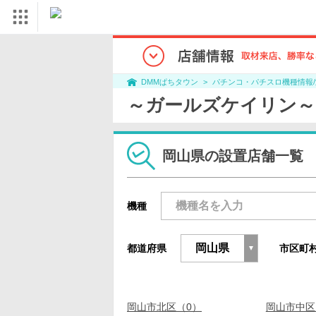
パチンコ・パチスロ機種情報
DMMぱちタウン
～ガールズケイリン～
岡山県の設置店舗一覧
機種
都道府県
市区町
岡山市北区（0）
岡山市中区