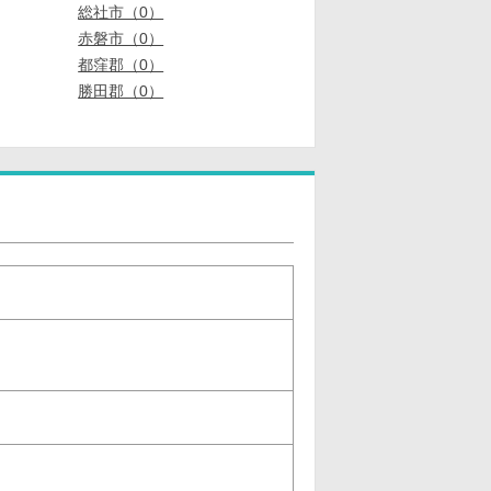
総社市（0）
赤磐市（0）
都窪郡（0）
勝田郡（0）