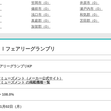
）
笠岡市（0）
井原市（0）
）
備前市（0）
瀬戸内市（0）
）
浅口市（0）
和気郡（0）
）
真庭郡（0）
苫田郡（0）
）
加賀郡（0）
ＧⅠフェアリーグランプリ
ェアリーグランプリKP
アミューズメント（メーカー公式サイト）
ミューズメント の掲載機種一覧
〜 108.0%
11月02日（月）