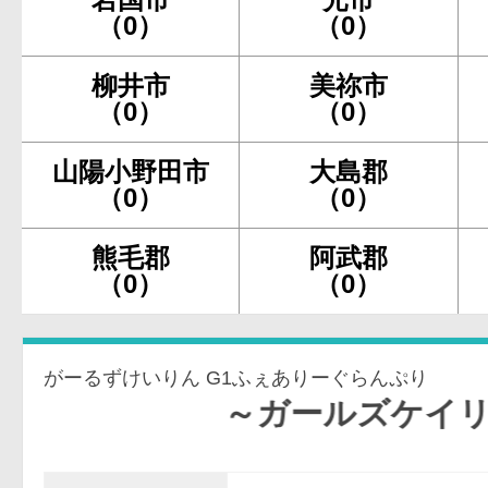
（0）
（0）
柳井市
美祢市
（0）
（0）
山陽小野田市
大島郡
（0）
（0）
熊毛郡
阿武郡
（0）
（0）
がーるずけいりん G1ふぇありーぐらんぷり
～ガールズケイリン～Ｇ