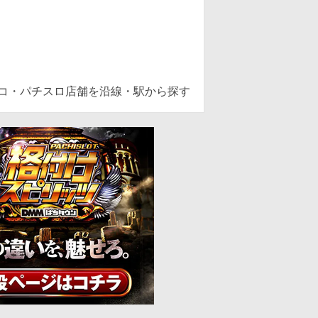
ンコ・パチスロ店舗を沿線・駅から探す