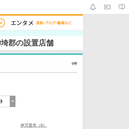
神埼郡の設置店舗
0件
伊万里市（0）