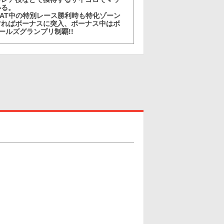
いる。
AT中の特別レース勝利時も特化ゾーン
利すればボーナスに突入、ボーナス中はボ
ールズグランプリ制覇!!