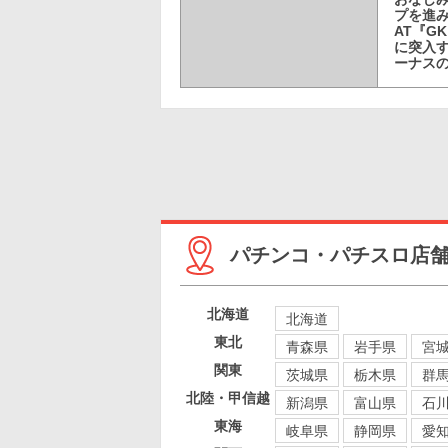
プを進
AT『
に突入す
ーナスの
パチンコ・パチスロ店
北海道
北海道
東北
青森県
岩手県
宮
関東
茨城県
栃木県
群
北陸・甲信越
新潟県
富山県
石
東海
岐阜県
静岡県
愛