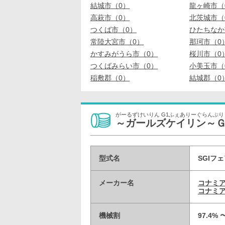
結城市（0）
龍ヶ崎市（
高萩市（0）
北茨城市（
つくば市（0）
ひたちなか
常陸大宮市（0）
那珂市（0
かすみがうら市（0）
桜川市（0
つくばみらい市（0）
小美玉市（
稲敷郡（0）
結城郡（0
がーるずけいりん G1ふぇありーぐらんぷり
～ガールズケイリン～
型式名
SGIフ
メーカー名
コナミ
コナミア
機械割
97.4% 