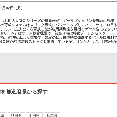
11月02日（月）
もも!! 大人気GⅠシリーズの最新作が、ガールズケイリンを舞台に登場
みの育成システムはスゴロク形式にパワーアップしていて、サイコロ目
み、リン（主人公）を育成しながら周期到達を目指すゲーム性になって
GKドリーム』はゲーム数管理型で、初当り時は特化ゾーンからスタート。
る。AT中はLapが重要で、規定のLap獲得時に発展するバトルに勝
1G連やATの継続ストックを抽選しているぞ。リンとともに、目指せガ
舗を都道府県から探す
城県
秋田県
山形県
福島県