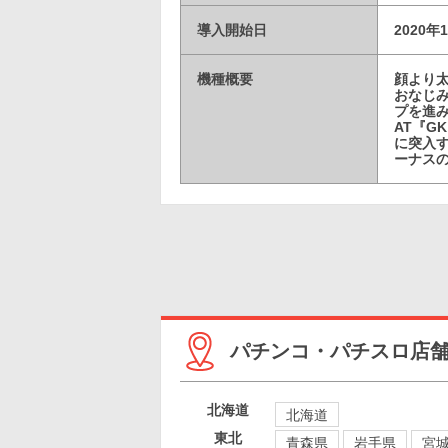
導入開始日
2020年
機種概要
顔より太
おなじ
プを進
AT『
に突入す
ーナスの
パチンコ・パチスロ店
北海道
北海道
東北
青森県
岩手県
宮