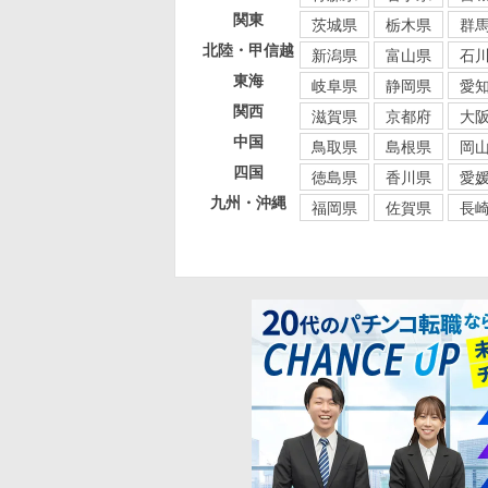
関東
茨城県
栃木県
群
北陸・甲信越
新潟県
富山県
石
東海
岐阜県
静岡県
愛
関西
滋賀県
京都府
大
中国
鳥取県
島根県
岡
四国
徳島県
香川県
愛
九州・沖縄
福岡県
佐賀県
長