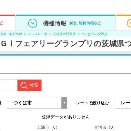
/演出・解析情報
パチスロ一覧
茨城県の設置店
つくば市の設置店
ＧⅠフェアリーグランプリの茨城県
検索
村
レートで絞り込む
登録データがありません
）
土浦市（0）
古河市（0）