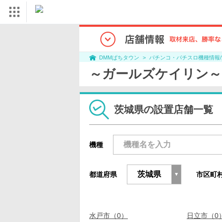
パチンコ・パチスロ機種情報
DMMぱちタウン
～ガールズケイリン～
茨城県の設置店舗一覧
機種
都道府県
市区町
水戸市（0）
日立市（0