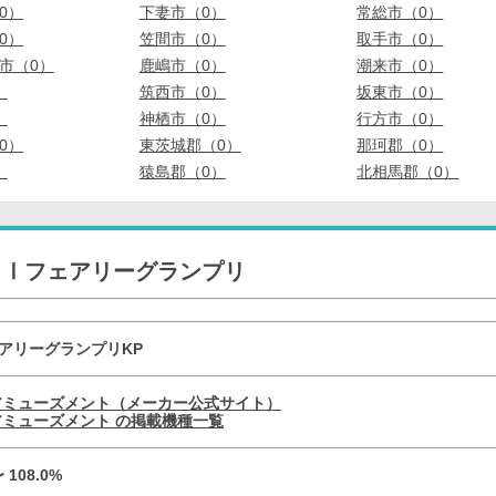
0）
下妻市（0）
常総市（0）
0）
笠間市（0）
取手市（0）
市（0）
鹿嶋市（0）
潮来市（0）
）
筑西市（0）
坂東市（0）
）
神栖市（0）
行方市（0）
0）
東茨城郡（0）
那珂郡（0）
）
猿島郡（0）
北相馬郡（0）
ＧⅠフェアリーグランプリ
ェアリーグランプリKP
アミューズメント（メーカー公式サイト）
ミューズメント の掲載機種一覧
〜 108.0%