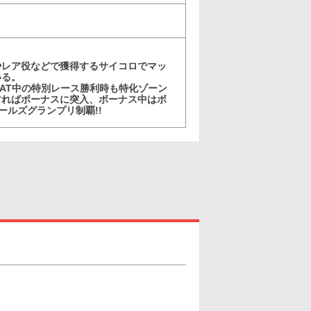
！
やレア役などで獲得するサイコロでマッ
いる。
AT中の特別レース勝利時も特化ゾーン
利すればボーナスに突入、ボーナス中はボ
ールズグランプリ制覇!!