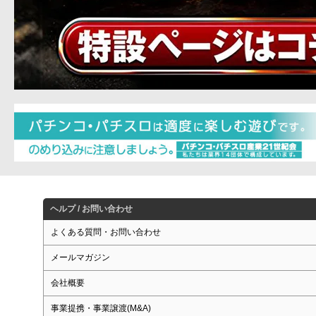
ヘルプ / お問い合わせ
よくある質問・お問い合わせ
メールマガジン
会社概要
事業提携・事業譲渡(M&A)