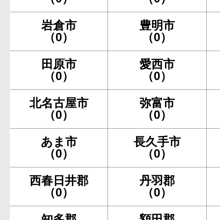
岩倉市
豊明市
（0）
（0）
田原市
愛西市
（0）
（0）
北名古屋市
弥富市
（0）
（0）
あま市
長久手市
（0）
（0）
西春日井郡
丹羽郡
（0）
（0）
知多郡
額田郡