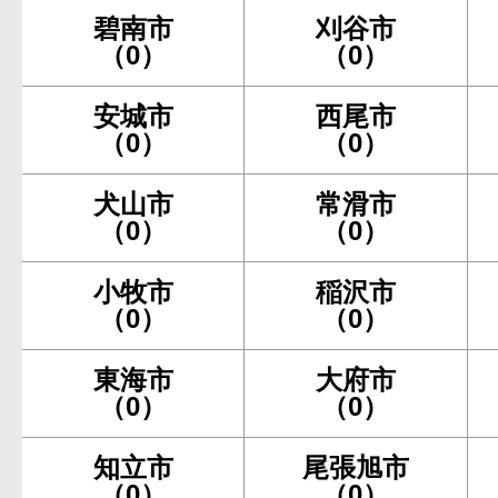
碧南市
刈谷市
（0）
（0）
安城市
西尾市
（0）
（0）
犬山市
常滑市
（0）
（0）
小牧市
稲沢市
（0）
（0）
東海市
大府市
（0）
（0）
知立市
尾張旭市
（0）
（0）