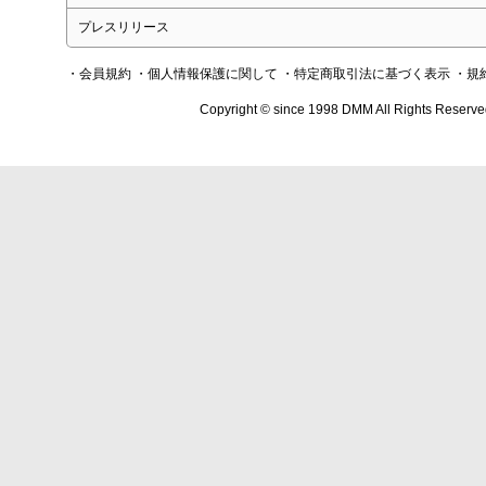
プレスリリース
・会員規約
・個人情報保護に関して
・特定商取引法に基づく表示
・規
Copyright © since 1998 DMM All Rights Reserve