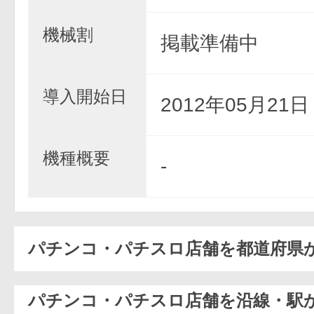
機械割
掲載準備中
導入開始日
2012年05月21
機種概要
-
パチンコ・パチスロ店舗を都道府県
パチンコ・パチスロ店舗を沿線・駅