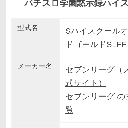
チスロ学園黙示録ハイスクール・
型式名
Sハイスクール
ドゴールドSLFF
メーカー名
セブンリーグ（
式サイト）
セブンリーグ の
覧