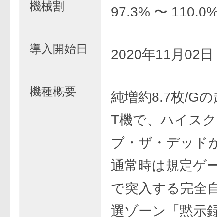
機械割
97.3% 〜 110.0
導入開始日
2020年11月02
機種概要
純増約8.7枚/G
T機で、ハイス
ブ・ザ・デッド
通常時は規定ゲ
で突入する完全自
選ゾーン「黙示