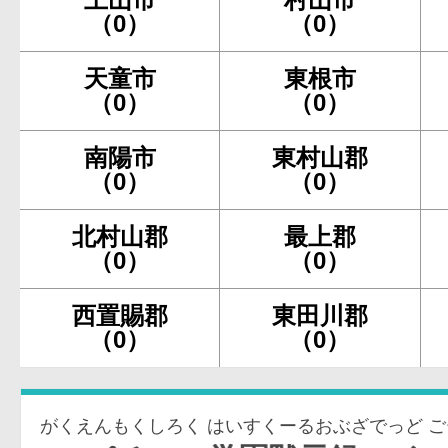
（0）
（0）
天童市
東根市
（0）
（0）
南陽市
東村山郡
（0）
（0）
北村山郡
最上郡
（0）
（0）
西置賜郡
東田川郡
（0）
（0）
がくえんもくしろく はいすくーるおぶざでっど 