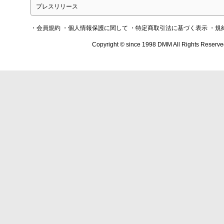
プレスリリース
・会員規約
・個人情報保護に関して
・特定商取引法に基づく表示
・規
Copyright © since 1998 DMM All Rights Reserve