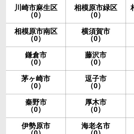
川崎市麻生区
相模原市緑区
（0）
（0）
相模原市南区
横須賀市
（0）
（0）
鎌倉市
藤沢市
（0）
（0）
茅ヶ崎市
逗子市
（0）
（0）
秦野市
厚木市
（0）
（0）
伊勢原市
海老名市
（0）
（0）