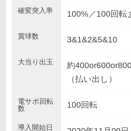
確変突入率
100%／100回
賞球数
3&1&2&5&10
大当り出玉
約400or600or80
（払い出し）
電サポ回転
100回転
数
導入開始日
2020年11月09