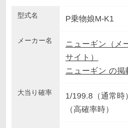
型式名
P乗物娘M-K1
メーカー名
ニューギン（メ
サイト）
ニューギン の掲
大当り確率
1/199.8（通常時）
（高確率時）