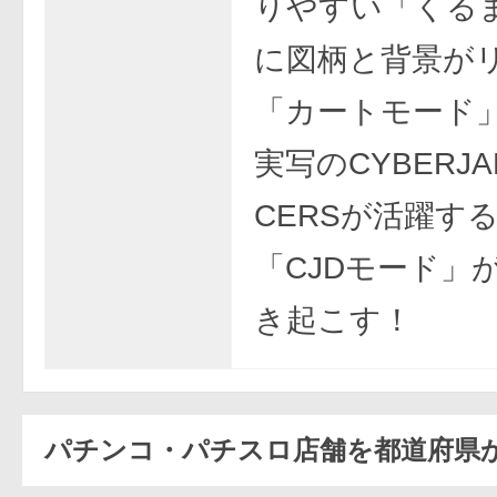
りやすい「くる
に図柄と背景が
「カートモード
実写のCYBERJAP
CERSが活躍す
「CJDモード」
き起こす！
パチンコ・パチスロ店舗を都道府県