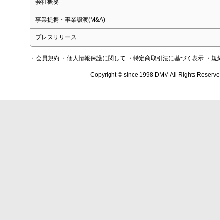
会社概要
事業提携・事業譲渡(M&A)
プレスリリース
・会員規約
・個人情報保護に関して
・特定商取引法に基づく表示
・規
Copyright © since 1998 DMM All Rights Reserve