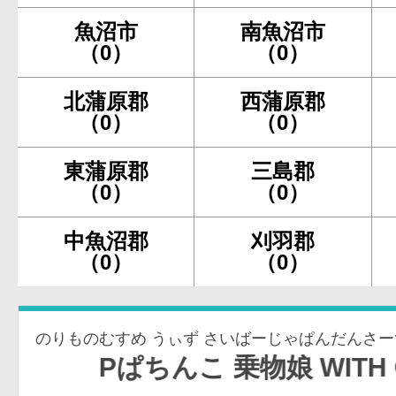
魚沼市
南魚沼市
（0）
（0）
北蒲原郡
西蒲原郡
（0）
（0）
東蒲原郡
三島郡
（0）
（0）
中魚沼郡
刈羽郡
（0）
（0）
のりものむすめ うぃず さいばーじゃぱんだんさーず
ぱちんこ 乗物娘 WITH CYBERJA