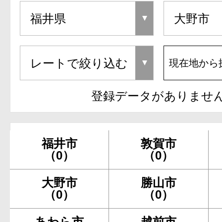
現在地から
登録データがありませ
福井市
敦賀市
（0）
（0）
大野市
勝山市
（0）
（0）
あわら市
越前市