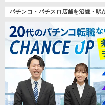
パチンコ・パチスロ店舗を沿線・駅