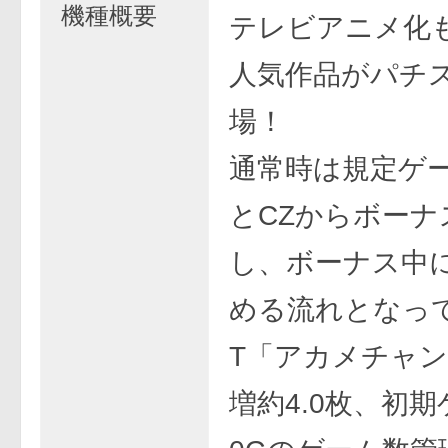
機種概要
テレビアニメ化
人気作品がパチ
場！
通常時は規定ゲ
とCZからボーナ
し、ボーナス中に
める流れとなっ
T「アカメチャ
増約4.0枚、初期