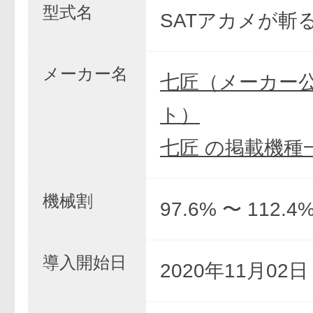
型式名
SATアカメが斬
メーカー名
七匠（メーカー
ト）
七匠 の掲載機種
機械割
97.6% 〜 112.4
導入開始日
2020年11月02