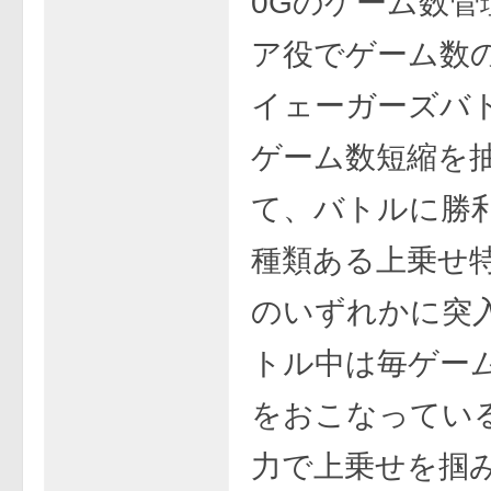
0Gのゲーム数管
ア役でゲーム数
イェーガーズバ
ゲーム数短縮を
て、バトルに勝
種類ある上乗せ
のいずれかに突
トル中は毎ゲー
をおこなってい
力で上乗せを掴