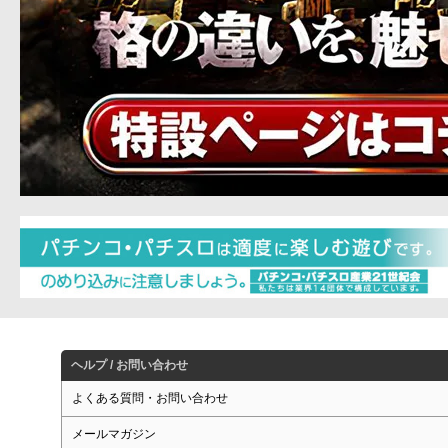
ヘルプ / お問い合わせ
よくある質問・お問い合わせ
メールマガジン