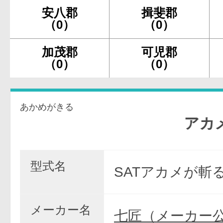
安八郡
揖斐郡
（0）
（0）
加茂郡
可児郡
（0）
（0）
あかめがきる
アカメが
型式名
SATアカメが斬
メーカー名
七匠（メーカー