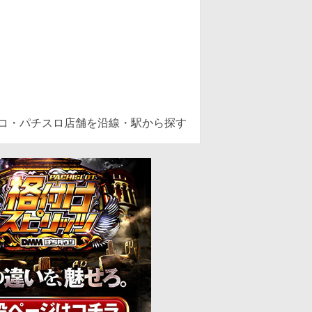
ンコ・パチスロ店舗を沿線・駅から探す