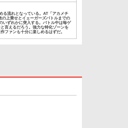
める流れとなっている。AT「アカメチ
ム数の上乗せとイェーガーズバトルまでの
のいずれかに突入する。バトル中は毎ゲ
力と言えるだろう。強力な特化ゾーンを
原作ファンも十分に楽しめるはずだ。