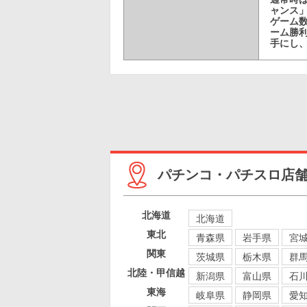
ャンス」
ゲーム
ーム勝
手にし
パチンコ・パチスロ店
北海道
北海道
東北
青森県
岩手県
宮
関東
茨城県
栃木県
群
北陸・甲信越
新潟県
富山県
石
東海
岐阜県
静岡県
愛