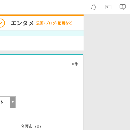
0件
名護市（0）