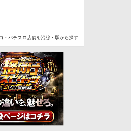
ンコ・パチスロ店舗を沿線・駅から探す