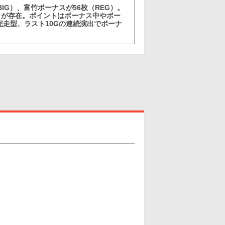
IG）、富竹ボーナスが56枚（REG）。
トが存在。ポイントはボーナス中やボー
の完走型、ラスト10Gの連続演出でボーナ