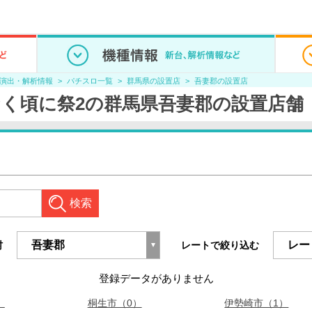
/演出・解析情報
パチスロ一覧
群馬県の設置店
吾妻郡の設置店
く頃に祭2の群馬県吾妻郡の設置店舗
検索
村
レートで絞り込む
登録データがありません
）
桐生市（0）
伊勢崎市（1）