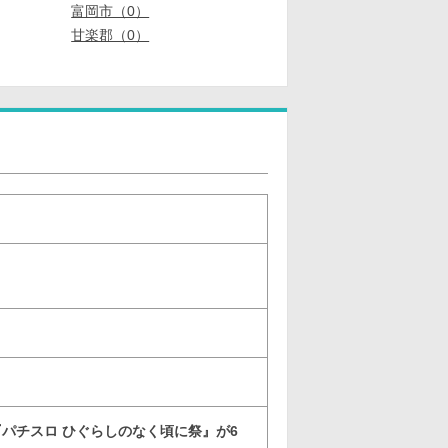
富岡市（0）
甘楽郡（0）
パチスロ ひぐらしのなく頃に祭』が6