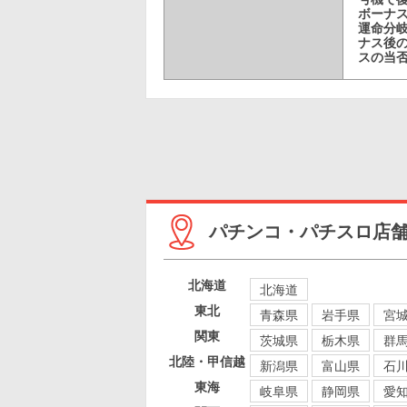
ボーナス
運命分
ナス後の
スの当
パチンコ・パチスロ店
北海道
北海道
東北
青森県
岩手県
宮
関東
茨城県
栃木県
群
北陸・甲信越
新潟県
富山県
石
東海
岐阜県
静岡県
愛