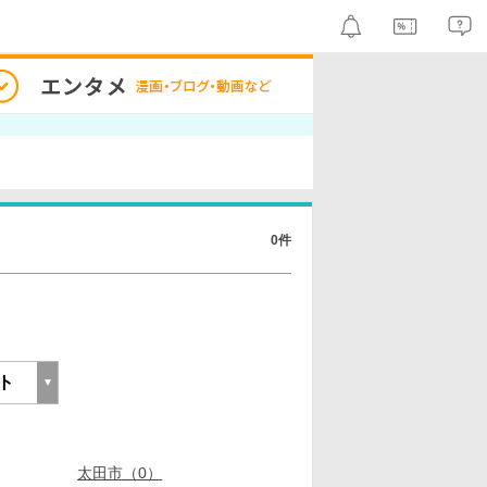
0件
太田市（0）