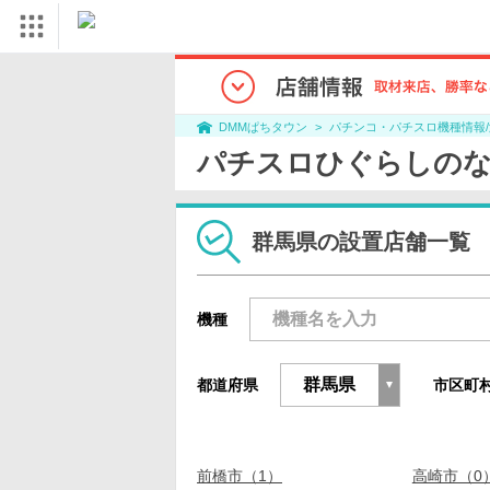
パチンコ・パチスロ機種情報
DMMぱちタウン
パチスロひぐらしのな
群馬県の設置店舗一覧
機種
都道府県
市区町
前橋市（1）
高崎市（0