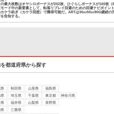
の最大枚数はオヤシロボーナスが202枚、ひぐらしボーナスが160枚（B
岐モード中の新要素として、転落リプレイ回避のための回避ナビポイン
カケラ紡ぎ（カケラ回想）で獲得可能だ。ARTは30or50or90G継続
否を告知する。
舗を都道府県から探す
城県
秋田県
山形県
福島県
馬県
埼玉県
千葉県
東京都
神奈川県
川県
福井県
山梨県
長野県
知県
三重県