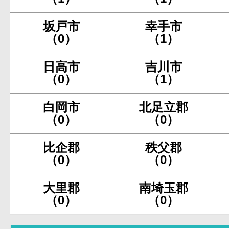
坂戸市
幸手市
（0）
（1）
日高市
吉川市
（0）
（1）
白岡市
北足立郡
（0）
（0）
比企郡
秩父郡
（0）
（0）
大里郡
南埼玉郡
（0）
（0）