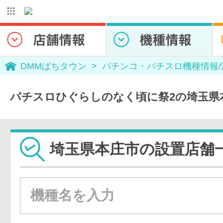
DMMぱちタウン
パチンコ・パチスロ機種情報
パチスロひぐらしのなく頃に祭2の埼玉県
埼玉県本庄市の設置店舗