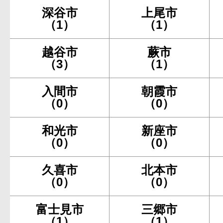
深谷市
上尾市
（1）
（1）
越谷市
蕨市
（3）
（1）
入間市
朝霞市
（0）
（0）
和光市
新座市
（0）
（0）
久喜市
北本市
（0）
（0）
富士見市
三郷市
（1）
（1）