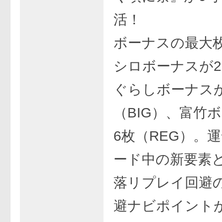
活！
ボーナスの最大
シロボーナスが2
ぐらしボーナスが
（BIG）、富竹
6枚（REG）。
ード中の新要素
落リプレイ回避
避ナビポイント