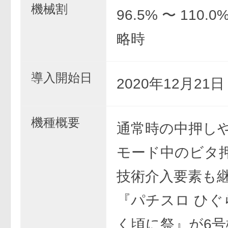
機械割
96.5% 〜 110.
略時
導入開始日
2020年12月21
機種概要
通常時の中押し
モード中のビタ
技術介入要素も
『パチスロ ひぐ
く頃に祭』が6号