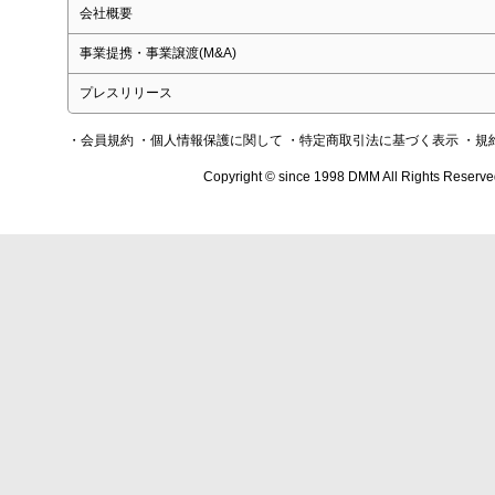
会社概要
事業提携・事業譲渡(M&A)
プレスリリース
・会員規約
・個人情報保護に関して
・特定商取引法に基づく表示
・規
Copyright © since 1998 DMM All Rights Reserve