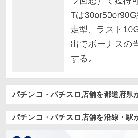
ラ回想）で獲得可
Tは30or50or9
走型、ラスト10
出でボーナスの
する。
パチンコ・パチスロ店舗を都道府県
パチンコ・パチスロ店舗を沿線・駅