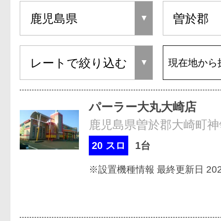
現在地から
パーラー大丸大崎店
鹿児島県曽於郡大崎町神領
20 スロ
1台
※設置機種情報 最終更新日 2026