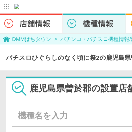
DMMぱちタウン
パチンコ・パチスロ機種情報
パチスロひぐらしのなく頃に祭2の鹿児島県
鹿児島県曽於郡の設置店