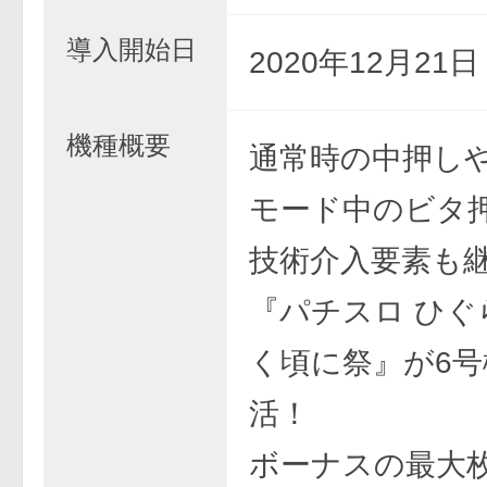
導入開始日
2020年12月21
機種概要
通常時の中押し
モード中のビタ
技術介入要素も
『パチスロ ひぐ
く頃に祭』が6号
活！
ボーナスの最大