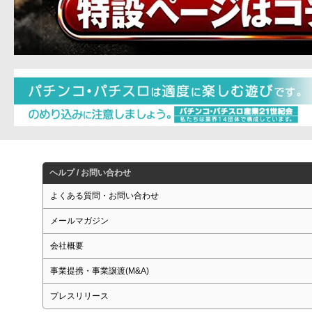
ヘルプ / お問い合わせ
よくある質問・お問い合わせ
メールマガジン
会社概要
事業提携・事業譲渡(M&A)
プレスリリース