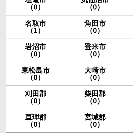
（0）
（0）
名取市
角田市
（1）
（0）
岩沼市
登米市
（0）
（0）
東松島市
大崎市
（0）
（0）
刈田郡
柴田郡
（0）
（0）
亘理郡
宮城郡
（0）
（0）