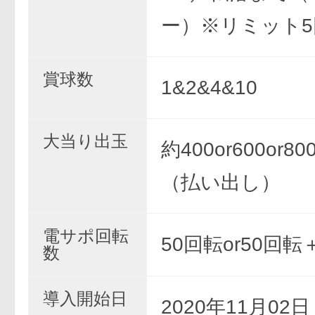
ー）※リミット5
賞球数
1&2&4&10
大当り出玉
約400or600or80
（払い出し）
電サポ回転
50回転or50回転
数
導入開始日
2020年11月02