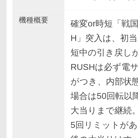
機種概要
確変or時短「戦国
H」突入は、初
短中の引き戻し
RUSHは必ず電サ
がつき、内部状
場合は50回転以降
大当りまで継続
5回リミットが