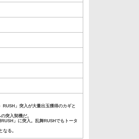
）RUSH」突入が大量出玉獲得のカギと
への突入契機だ。
RUSH」に突入。乱舞RUSHでもトータ
となる。