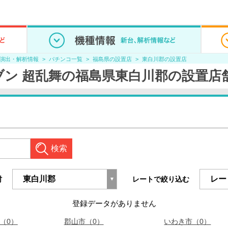
/演出・解析情報
パチンコ一覧
福島県の設置店
東白川郡の設置店
ブン 超乱舞の福島県東白川郡の設置店
検索
村
レートで絞り込む
登録データがありません
（0）
郡山市（0）
いわき市（0）