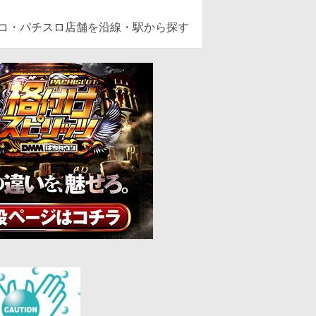
ンコ・パチスロ店舗を沿線・駅から探す