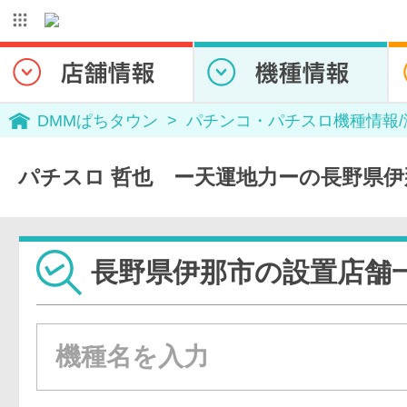
DMMぱちタウン
パチンコ・パチスロ機種情報
パチスロ 哲也 ー天運地力ーの長野県
長野県伊那市の設置店舗