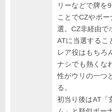
リーなどで牌を
ことでCZやボー
選。CZ非経由で
ATに当選するこ
レア役はもちろ
ナシでも熱くな
性がウリの一つ
る。
初当り後はAT「
ム」と疑似ボー