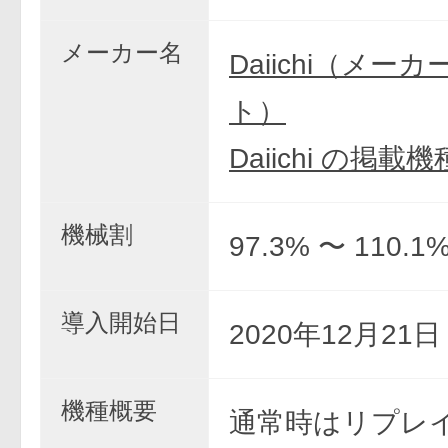
メーカー名
Daiichi（メー
ト）
Daiichi の掲載
機械割
97.3% 〜 110.1
導入開始日
2020年12月21
機種概要
通常時はリプレ