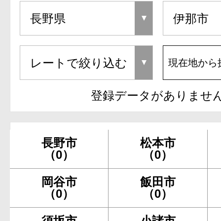
現在地から
登録データがありませ
長野市
松本市
（0）
（0）
岡谷市
飯田市
（0）
（0）
須坂市
小諸市