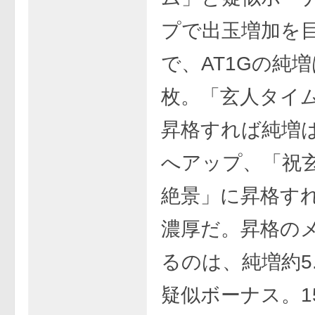
プで出玉増加を
で、AT1Gの純増
枚。「玄人タイ
昇格すれば純増は
へアップ、「祝
絶景」に昇格すれ
濃厚だ。昇格の
るのは、純増約5.
疑似ボーナス。1