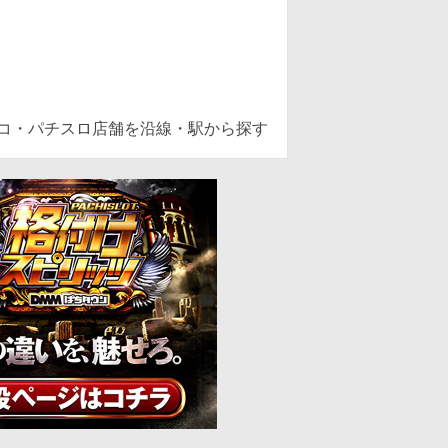
ンコ・パチスロ店舗を沿線・駅から探す