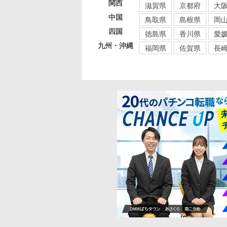
関西
滋賀県
京都府
大
中国
鳥取県
島根県
岡
四国
徳島県
香川県
愛
九州・沖縄
福岡県
佐賀県
長