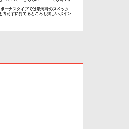
号機ボーナスタイプでは最高峰のスペック
を考えずに打てるところも嬉しいポイン