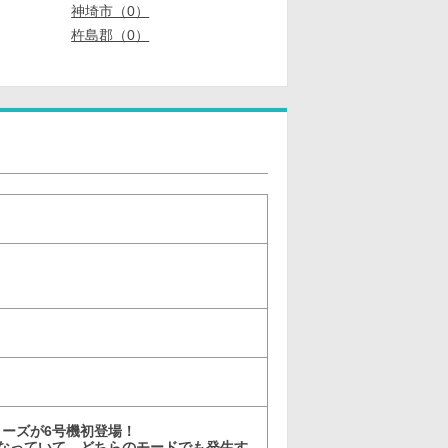
神埼市（0）
杵島郡（0）
ーズが6号機初登場！
なっていて、どちらのモードでも発生す