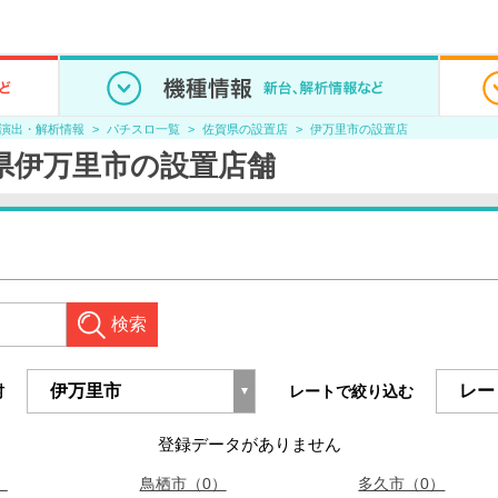
/演出・解析情報
パチスロ一覧
佐賀県の設置店
伊万里市の設置店
佐賀県伊万里市の設置店舗
検索
村
レートで絞り込む
登録データがありません
）
鳥栖市（0）
多久市（0）