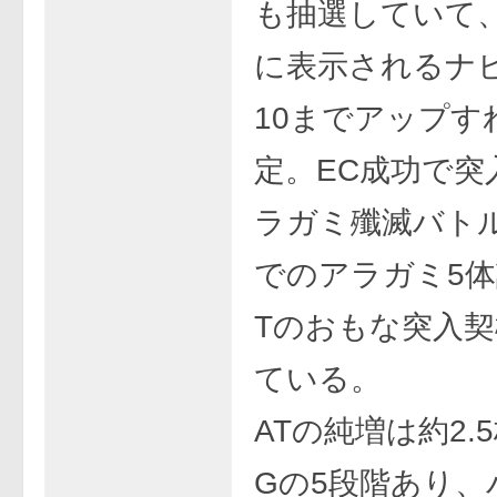
も抽選していて
に表示されるナビ
10までアップす
定。EC成功で突
ラガミ殲滅バトル
でのアラガミ5体
Tのおもな突入
ている。
ATの純増は約2.5
Gの5段階あり、