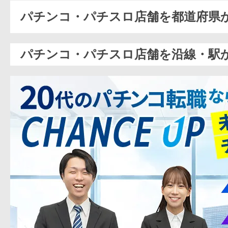
パチンコ・パチスロ店舗を都道府県
パチンコ・パチスロ店舗を沿線・駅