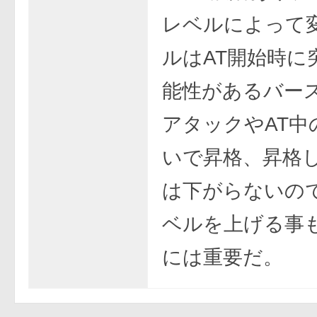
レベルによって
ルはAT開始時に
能性があるバー
アタックやAT中
いで昇格、昇格
は下がらないの
ベルを上げる事
には重要だ。