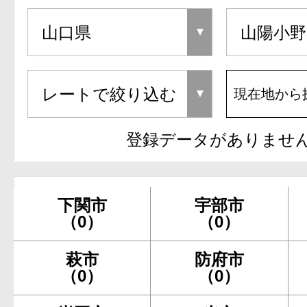
現在地から
登録データがありませ
下関市
宇部市
（0）
（0）
萩市
防府市
（0）
（0）