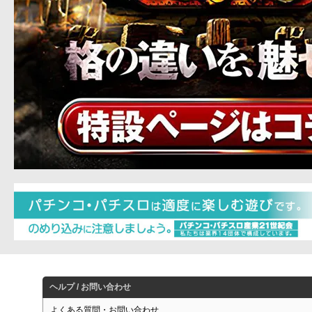
ヘルプ / お問い合わせ
よくある質問・お問い合わせ