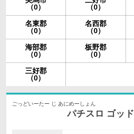
（0）
（0）
名東郡
名西郡
（0）
（0）
海部郡
板野郡
（0）
（0）
三好郡
（0）
ごっどいーたー じ あにめーしょん
パチスロ ゴッドイータ