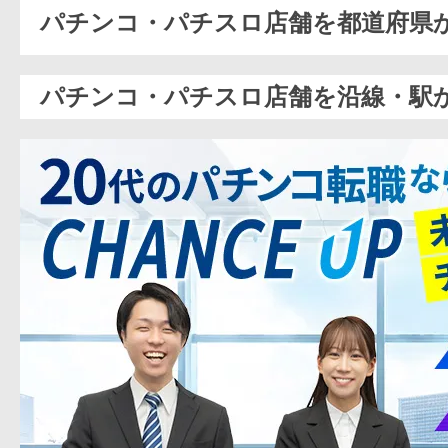
パチンコ・パチスロ店舗を都道府県
パチンコ・パチスロ店舗を沿線・駅