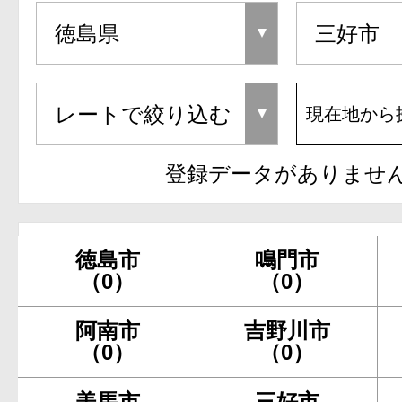
現在地から
登録データがありませ
徳島市
鳴門市
（0）
（0）
阿南市
吉野川市
（0）
（0）
美馬市
三好市