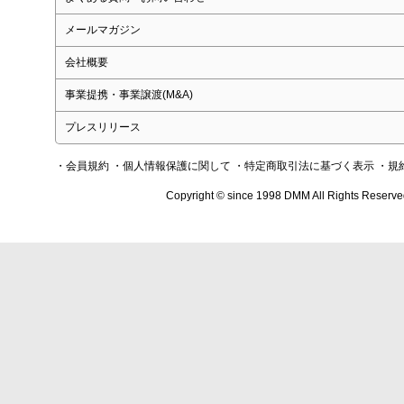
メールマガジン
会社概要
事業提携・事業譲渡(M&A)
プレスリリース
・会員規約
・個人情報保護に関して
・特定商取引法に基づく表示
・規
Copyright © since 1998 DMM All Rights Reserve