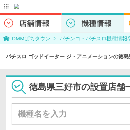
DMMぱちタウン
パチンコ・パチスロ機種情報
パチスロ ゴッドイーター ジ・アニメーションの徳
徳島県三好市の設置店舗