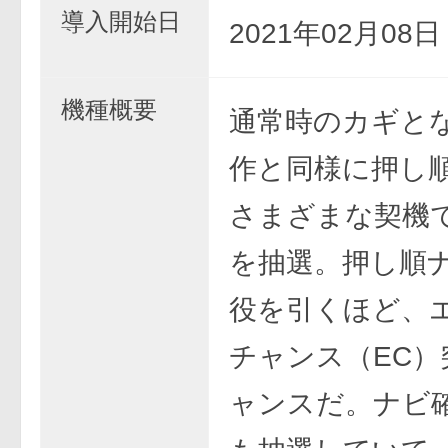
導入開始日
2021年02月08
機種概要
通常時のカギと
作と同様に押し
さまざまな契機
を抽選。押し順
役を引くほど、
チャンス（EC）
ャンスだ。ナビ