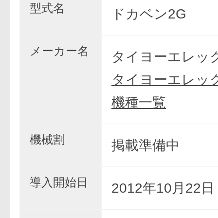
型式名
ドカベン2G
メーカー名
タイヨーエレッ
タイヨーエレック
機種一覧
機械割
掲載準備中
導入開始日
2012年10月22