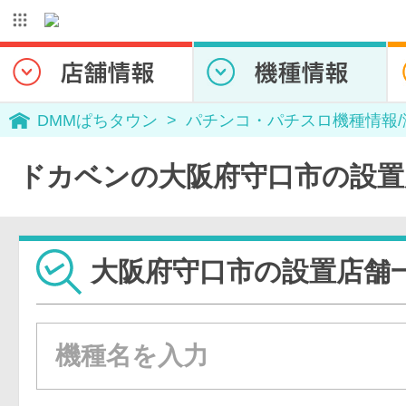
DMMぱちタウン
パチンコ・パチスロ機種情報
ドカベンの大阪府守口市の設置
大阪府守口市の設置店舗