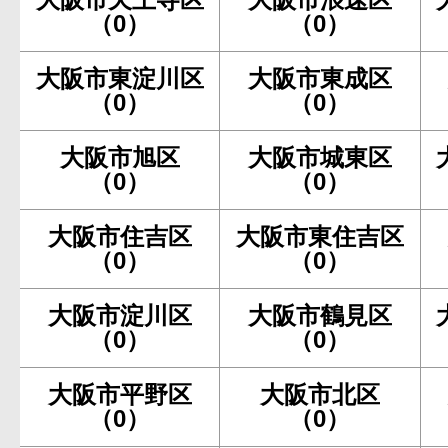
（0）
（0）
大阪市東淀川区
大阪市東成区
（0）
（0）
大阪市旭区
大阪市城東区
（0）
（0）
大阪市住吉区
大阪市東住吉区
（0）
（0）
大阪市淀川区
大阪市鶴見区
（0）
（0）
大阪市平野区
大阪市北区
（0）
（0）