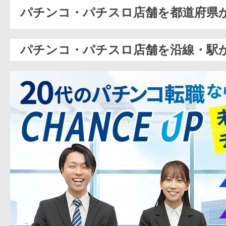
パチンコ・パチスロ店舗を都道府県
パチンコ・パチスロ店舗を沿線・駅