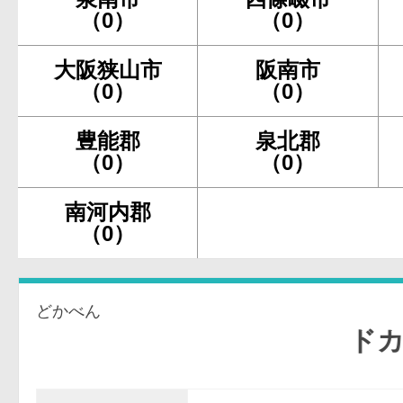
（0）
（0）
大阪狭山市
阪南市
（0）
（0）
豊能郡
泉北郡
（0）
（0）
南河内郡
（0）
どかべん
ドカベ