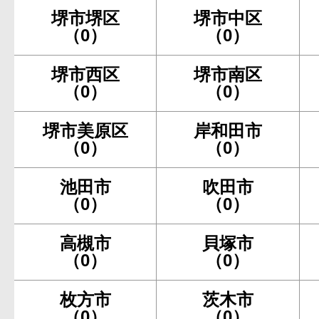
堺市堺区
堺市中区
（0）
（0）
堺市西区
堺市南区
（0）
（0）
堺市美原区
岸和田市
（0）
（0）
池田市
吹田市
（0）
（0）
高槻市
貝塚市
（0）
（0）
枚方市
茨木市
（0）
（0）