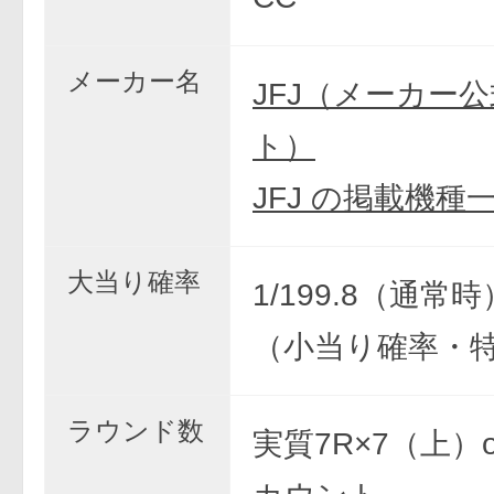
メーカー名
JFJ（メーカー
ト）
JFJ の掲載機種
大当り確率
1/199.8（通常時）
（小当り確率・特
ラウンド数
実質7R×7（上）o