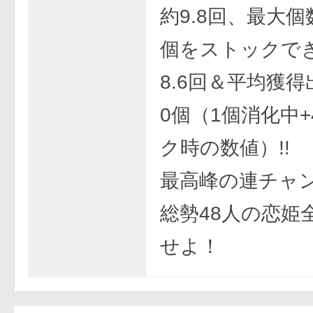
約9.8回、最大個
個をストックで
8.6回＆平均獲得
0個（1個消化中
ク時の数値）!!
最高峰の連チャ
総勢48人の恋姫
せよ！