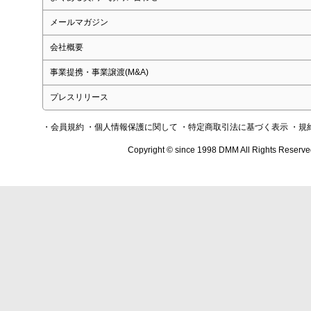
メールマガジン
会社概要
事業提携・事業譲渡(M&A)
プレスリリース
・会員規約
・個人情報保護に関して
・特定商取引法に基づく表示
・規
Copyright © since 1998 DMM All Rights Reserve