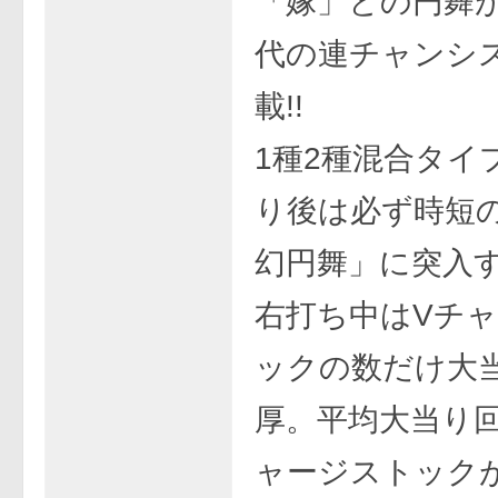
「嫁」との円舞
代の連チャンシ
載!!
1種2種混合タイ
り後は必ず時短
幻円舞」に突入
右打ち中はVチ
ックの数だけ大
厚。平均大当り
ャージストック