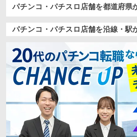
パチンコ・パチスロ店舗を都道府県
パチンコ・パチスロ店舗を沿線・駅