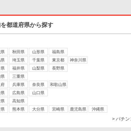
舗を都道府県から探す
城県
秋田県
山形県
福島県
馬県
埼玉県
千葉県
東京都
神奈川県
川県
福井県
山梨県
長野県
知県
三重県
阪府
兵庫県
奈良県
和歌山県
山県
広島県
山口県
媛県
高知県
崎県
熊本県
大分県
宮崎県
鹿児島県
沖縄県
> パチ