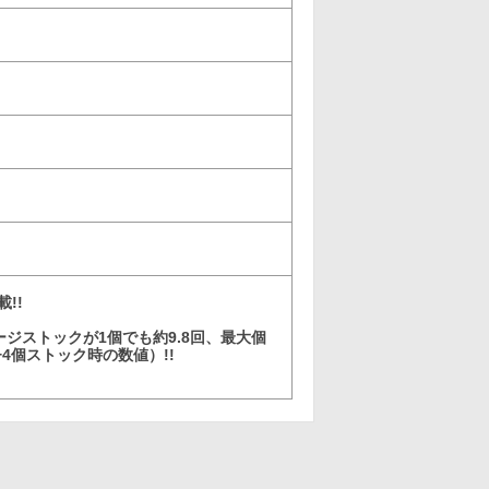
!!
ジストックが1個でも約9.8回、最大個
+4個ストック時の数値）!!