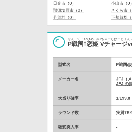
日光市（0）
小山市（0
那須塩原市（0）
さくら市（
芳賀郡（0）
下都賀郡（
せんごくこいひめ ぶいちゃーじばーじょん J
P戦国†恋姫 Vチャージve
型式名
P戦国恋姫
メーカー名
JFJ（
JFJ 
大当り確率
1/199
ラウンド数
実質7R
確変突入率
-