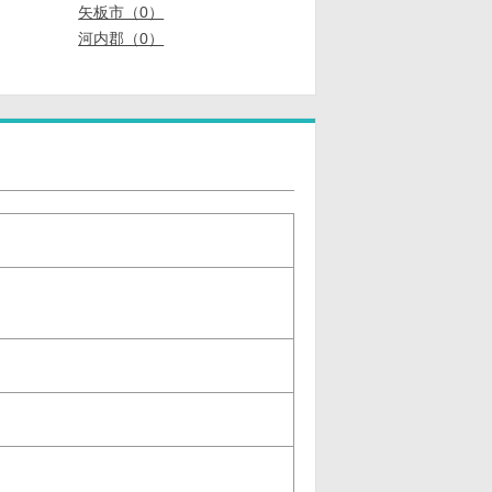
矢板市（0）
河内郡（0）