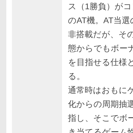
ス（1勝負）が
のAT機。AT当
非搭載だが、そ
態からでもボーナ
を目指せる仕様
る。
通常時はおもに
化からの周期抽選
指し、そこでボ
き当てるゲーム