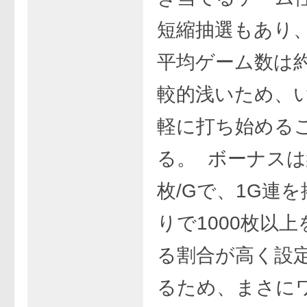
短縮抽選もあり、
平均ゲーム数は約
較的浅いため、
軽に打ち始める
る。 ボーナスは
枚/Gで、1G連
りで1000枚以
る割合が高く設
るため、まさに