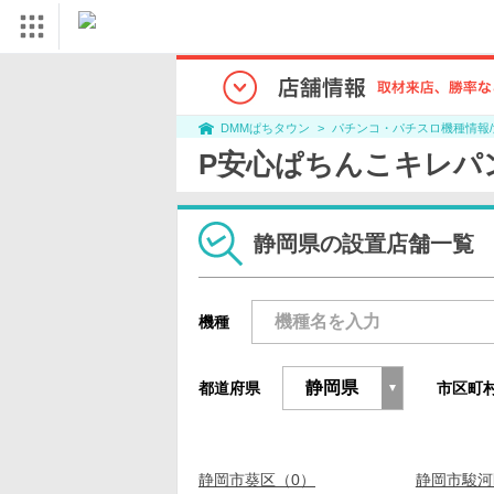
パチンコ・パチスロ機種情報
DMMぱちタウン
P安心ぱちんこキレパン
静岡県の設置店舗一覧
機種
都道府県
市区町
静岡市葵区（0）
静岡市駿河