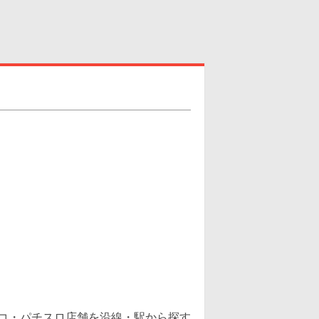
ンコ・パチスロ店舗を沿線・駅から探す