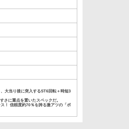
、大当り後に突入するST6回転＋時短3
やすさに重点を置いたスペックだ。
ス！ 信頼度約70％を誇る激アツの「ポ