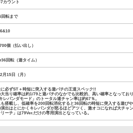
R×7カウント
／6回転まで
6&10
or700個（払い出し）
or36回転（遊タイム）
02月15日（月）
に必ずST＋時短に突入する遊パチの王道スペック!!
大当り確率は約1/79と遊パチのなかでも比較的、高い確率となっており
キレパンダモード」のトータル連チャン率は約67％。
も搭載し、低確率を200回転消化すると36回転の時短に突入する遊び
の演出はとにかくキレパンダが怒るほどアツく、激オコになれば大チャン
リーチ」は79Ver.だけの専用演出となっている。