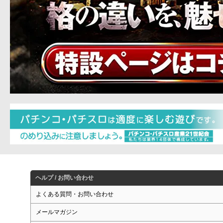
ヘルプ / お問い合わせ
よくある質問・お問い合わせ
メールマガジン