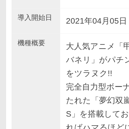
導入開始日
2021年04月05
機種概要
大人気アニメ「
バネリ」がパチ
をツラヌク!!
完全自力型ボー
たれた「夢幻双嵐
S」を搭載して
ればハマるほど