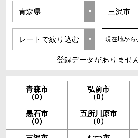
現在地から
登録データがありませ
青森市
弘前市
（0）
（0）
黒石市
五所川原市
（0）
（0）
三沢市
むつ市