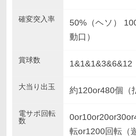
確変突入率
50%（ヘソ） 1
動口）
賞球数
1&1&1&3&6&12
大当り出玉
約120or480個
電サポ回転
0or10or20or30o
数
転or1200回転