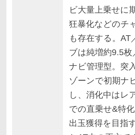
ビ大量上乗せに
狂暴化などのチャ
も存在する。AT
ブは純増約9.5
ナビ管理型。突
ゾーンで初期ナ
し、消化中はレ
での直乗せ&特
出玉獲得を目指