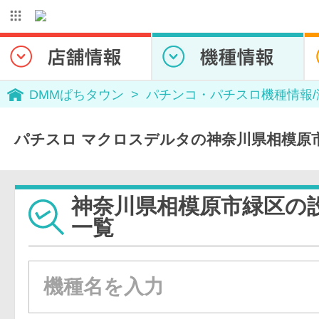
DMMぱちタウン
パチンコ・パチスロ機種情報
パチスロ マクロスデルタの神奈川県相模原
神奈川県相模原市緑区の
一覧