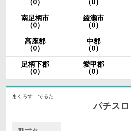
（0）
（0）
南足柄市
綾瀬市
（0）
（0）
高座郡
中郡
（0）
（0）
足柄下郡
愛甲郡
（0）
（0）
まくろす でるた
パチスロ マク