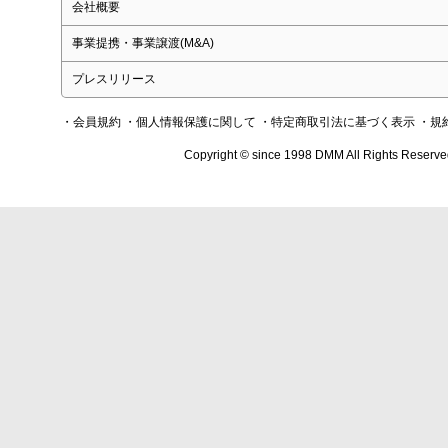
会社概要
事業提携・事業譲渡(M&A)
プレスリリース
・会員規約
・個人情報保護に関して
・特定商取引法に基づく表示
・規
Copyright © since 1998 DMM All Rights Reserve