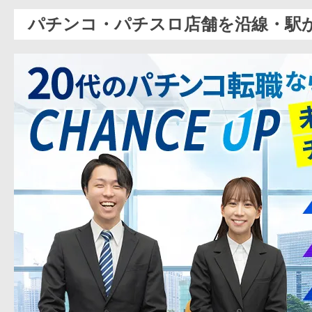
パチンコ・パチスロ店舗を沿線・駅