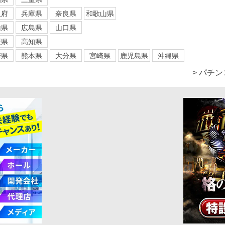
阪府
兵庫県
奈良県
和歌山県
山県
広島県
山口県
媛県
高知県
崎県
熊本県
大分県
宮崎県
鹿児島県
沖縄県
> パチ