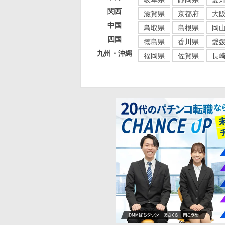
関西
滋賀県
京都府
大
中国
鳥取県
島根県
岡
四国
徳島県
香川県
愛
九州・沖縄
福岡県
佐賀県
長