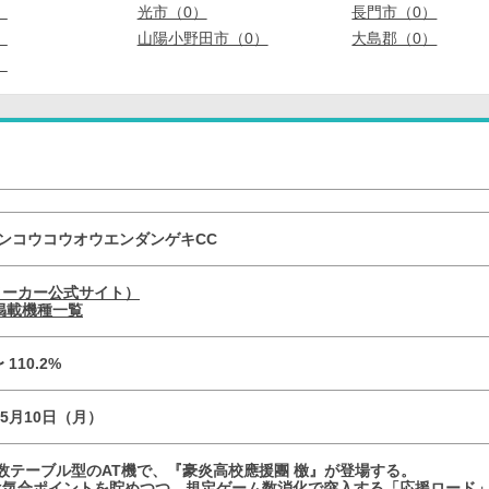
）
光市（0）
長門市（0）
）
山陽小野田市（0）
大島郡（0）
）
ンコウコウオウエンダンゲキCC
メーカー公式サイト）
掲載機種一覧
〜 110.2%
05月10日（月）
数テーブル型のAT機で、『豪炎高校應援團 檄』が登場する。
は気合ポイントを貯めつつ、規定ゲーム数消化で突入する「応援ロード