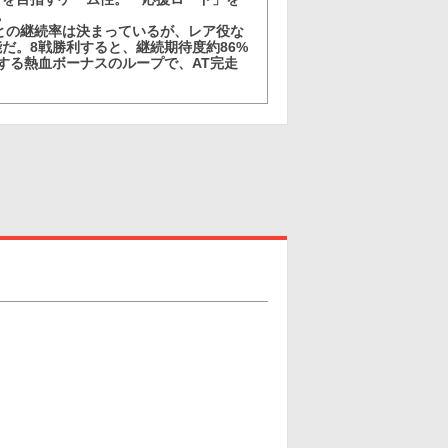
。
との継続率は決まっているが、レア役な
だ。8戦勝利すると、継続期待度約86%
する熱血ボーナスのループで、AT完走