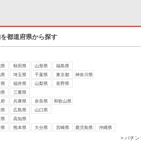
舗を都道府県から探す
城県
秋田県
山形県
福島県
馬県
埼玉県
千葉県
東京都
神奈川県
川県
福井県
山梨県
長野県
知県
三重県
阪府
兵庫県
奈良県
和歌山県
山県
広島県
山口県
媛県
高知県
崎県
熊本県
大分県
宮崎県
鹿児島県
沖縄県
> パチ