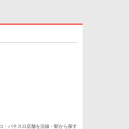
ンコ・パチスロ店舗を沿線・駅から探す