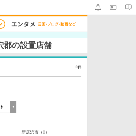
浮穴郡の設置店舗
0件
新居浜市（0）