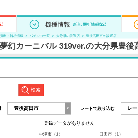
/演出・解析情報
パチンコ一覧
大分県の設置店
豊後高田市の設置店
夢幻カーニバル 319ver.の大分県豊
検索
村
レートで絞り込む
登録データがありません
）
中津市（1）
日田市（1）