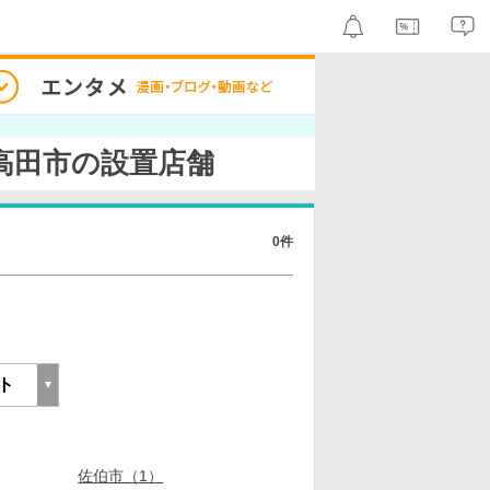
後高田市の設置店舗
0件
佐伯市（1）