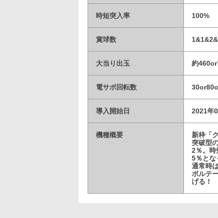
時短突入率
100%
賞球数
1&1&2&
大当り出玉
約460o
電サポ回転数
30or80
導入開始日
2021年
機種概要
新枠「
突破型の
2％。時
5％とな
通常時
ボルテ
げる！