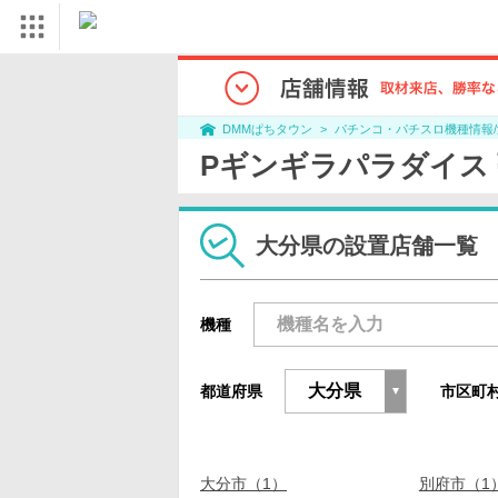
パチンコ・パチスロ機種情報
DMMぱちタウン
Pギンギラパラダイス 
大分県の設置店舗一覧
機種
都道府県
市区町
大分市（1）
別府市（1