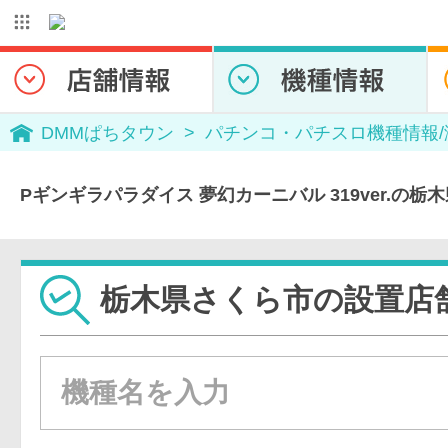
DMMぱちタウン
パチンコ・パチスロ機種情報
Pギンギラパラダイス 夢幻カーニバル 319ver.の
栃木県さくら市の設置店