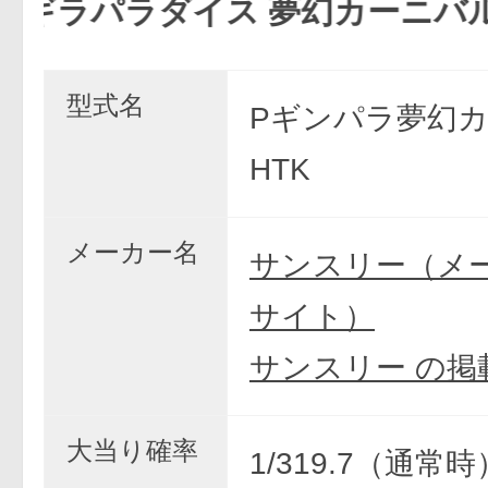
ダイス 夢幻カーニバル 319ver
型式名
Pギンパラ夢幻
HTK
メーカー名
サンスリー（メ
サイト）
サンスリー の掲
大当り確率
1/319.7（通常時）