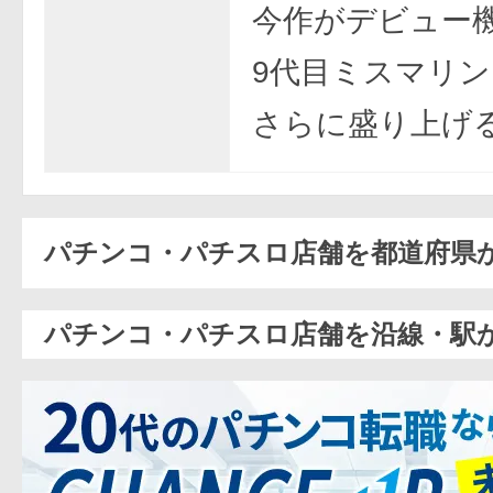
今作がデビュー
9代目ミスマリ
さらに盛り上げ
パチンコ・パチスロ店舗を都道府県
パチンコ・パチスロ店舗を沿線・駅