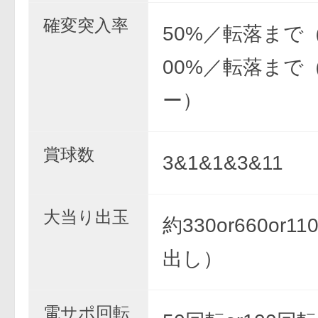
確変突入率
50%／転落まで（
00%／転落まで
ー）
賞球数
3&1&1&3&11
大当り出玉
約330or660or
出し）
電サポ回転