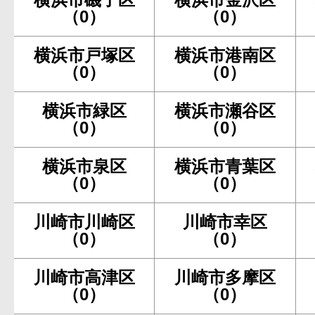
（0）
（0）
横浜市戸塚区
横浜市港南区
（0）
（0）
横浜市緑区
横浜市瀬谷区
（0）
（0）
横浜市泉区
横浜市青葉区
（0）
（0）
川崎市川崎区
川崎市幸区
（0）
（0）
川崎市高津区
川崎市多摩区
（0）
（0）