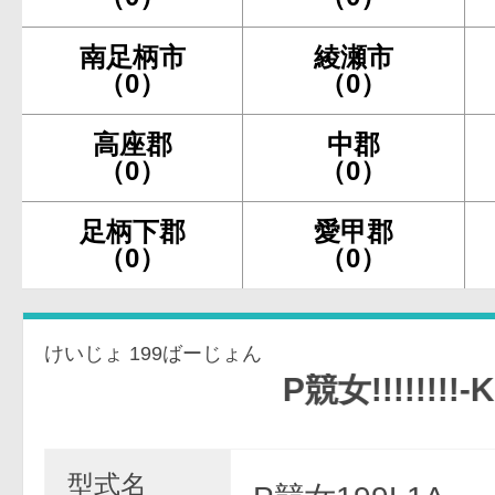
南足柄市
綾瀬市
（0）
（0）
高座郡
中郡
（0）
（0）
足柄下郡
愛甲郡
（0）
（0）
けいじょ 199ばーじょん
P競女!!!!!!!!-KEIJO-1
型式名