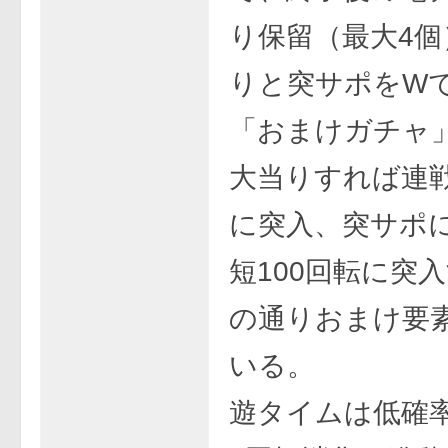
り保留（最大4個
りと突サポをW
「おまけガチャ
大当りすれば連
に突入、突サポ
短100回転に突
の通りおまけ要
いる。
遊タイムは低確率